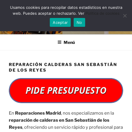
Saltar
Usamos cookies para recopilar datos estadísticos en nuestra
al
web. Puedes aceptar o rechazarlo. Ver
Política de cookies
contenido
Aceptar
No
Menú
REPARACIÓN CALDERAS SAN SEBASTIÁN
DE LOS REYES
En
Reparaciones Madrid
, nos especializamos en la
reparación de calderas en San Sebastián de los
Reyes
, ofreciendo un servicio rápido y profesional para