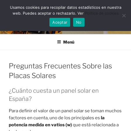
Saltar
Usamos cookies para recopilar datos estadísticos en nuestra
al
web. Puedes aceptar o rechazarlo. Ver
Política de cookies
contenido
Aceptar
No
Menú
Preguntas Frecuentes Sobre las
Placas Solares
¿Cuánto cuesta un panel solar en
España?
Para definir el valor de un panel solar se toman muchos
factores en cuenta, uno de los principales es
la
potencia medida en vatios
(w)
que está relacionada a