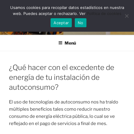
Saltar
Usamos cookies para recopilar datos estadísticos en nuestra
al
web. Puedes aceptar o rechazarlo. Ver
Política de cookies
contenido
Aceptar
No
Menú
¿Qué hacer con el excedente de
energía de tu instalación de
autoconsumo?
El uso de tecnologías de autoconsumo nos ha traído
múltiples beneficios tales como reducir nuestro
consumo de energía eléctrica pública, lo cual se ve
reflejado en el pago de servicios a final de mes.