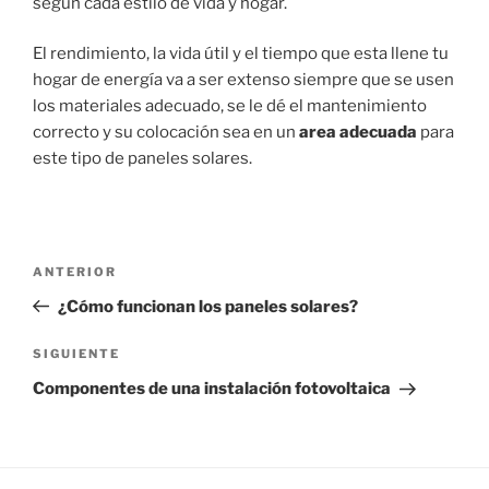
según cada estilo de vida y hogar.
El rendimiento, la vida útil y el tiempo que esta llene tu
hogar de energía va a ser extenso siempre que se usen
los materiales adecuado, se le dé el mantenimiento
correcto y su colocación sea en un
area adecuada
para
este tipo de paneles solares.
Navegación
Entrada
ANTERIOR
de
anterior:
¿Cómo funcionan los paneles solares?
entradas
Siguiente
SIGUIENTE
entrada
Componentes de una instalación fotovoltaica